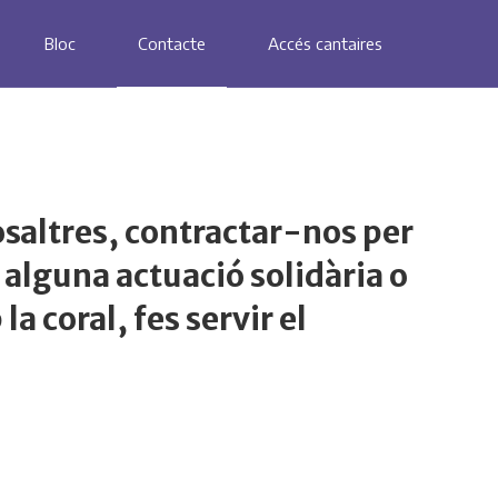
Bloc
Contacte
Accés cantaires
osaltres, contractar-nos per
alguna actuació solidària o
a coral, fes servir el