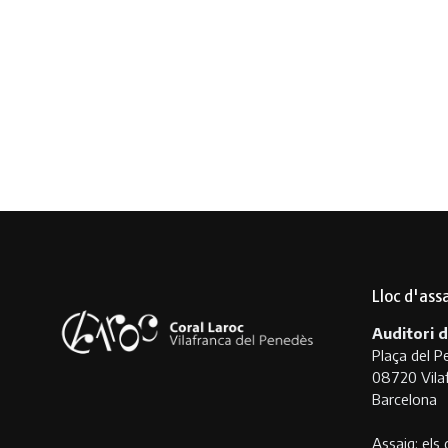
Lloc d'ass
Auditori d
Plaça del P
08720 Vila
Barcelona
Assaig: els