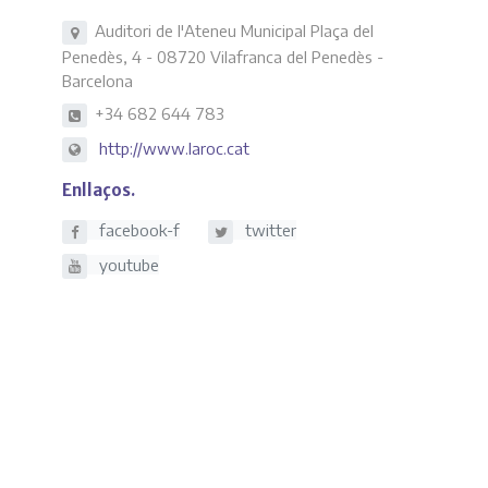
Auditori de l'Ateneu Municipal Plaça del
Penedès, 4 - 08720 Vilafranca del Penedès -
Barcelona
+34 682 644 783
http://www.laroc.cat
Enllaços
facebook-f
twitter
youtube