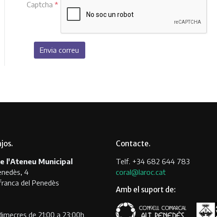
Captcha
*
Envia correu
ajos
Contacte
e l'Ateneu Municipal
Telf. +34 682 644 783
enedès, 4
coral@laroc.cat
franca del Penedès
Amb el suport de:
 dimecres de 21:00 a 23:00h