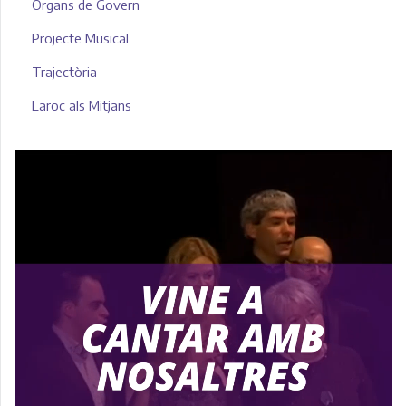
Òrgans de Govern
Projecte Musical
Trajectòria
Laroc als Mitjans